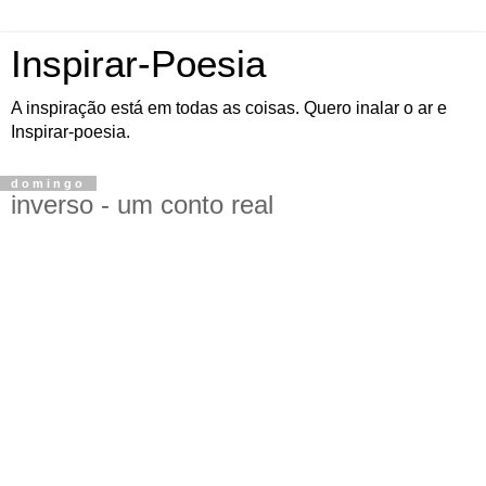
Inspirar-Poesia
A inspiração está em todas as coisas. Quero inalar o ar e
Inspirar-poesia.
domingo
inverso - um conto real
Minha rotina natalina é desapegada das tradições. Os homens que
se vestem de papais-noéis, sempre me pareceram melhores, do que
a lenda. Uma das poucas coisas que consegui manter neste natal
que passou, foi o hábito que tenho de, a cada natal, pegar nos
correios, uma carta, para atender os sonhos de uma criança. Escolhi
como sempre, aleatoriamente, a de um garoto – Miguel. Ele pedia
ao papai Noel, uma roupa e um par de tênis. Dizia que seus pais,
lavradores simples, não poderiam dar. Faltava-lhe dentre muitas
coisas, inclusive, comida. Miguel dizia, que só estava pedindo
porque, tanto roupa como tênis, estavam furados. Um garoto de 9