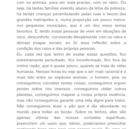
com os animais, para ser mais preciso, com os ratos. Ou
seja, há tantas famílias vivendo abaixo da linha da pobreza,
há tantas crianças perambulando pelas ruas e becos das
grandes metrópoles e, numa proporção um pouco menor,
nos pequenos municípios, que é um dos meus temas
favoritos. E, tendo essas pessoas de viver em situações de
risco, desconforto, convivendo literalemente com os ratos e
demais pragas sociais, eu fiz essa reflexão sobre a
condição dos ratos e das próprias pessoas.
Eu, cada vez que tenho de avaliar essas questões, fico
extremamente perturbado, fico inconformado, fico fora da
minha razão, que é quase pouco, quando se trata de vidas
humanas. Nessas horas eu vejo que o ser mais racional é o
mais tolo entre as espécies animais, o homem, pois se
conseguimos conceber tantas coisas, conseguimos erguer
pontes sobre rios imensos, conseguimos visitar outros
planetas, conseguimos mapear a nossa própria essência,
mas não conseguimos garantir uma vida digna para todos.
Não conseguimos levar o pão que é tão abundante no
mundo para todas as bocas. Sobre os bichos, eles são
apenas vítimas das nossas vontades supérfluas,
preenchem um vazio que, talvez, poderíamos preencher
praticando bons atos para com nossos iguais. Eu amo as