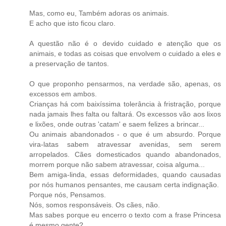
Mas, como eu, Também adoras os animais.
E acho que isto ficou claro.
A questão não é o devido cuidado e atenção que os
animais, e todas as coisas que envolvem o cuidado a eles e
a preservação de tantos.
O que proponho pensarmos, na verdade são, apenas, os
excessos em ambos.
Crianças há com baixíssima tolerância à fristração, porque
nada jamais lhes falta ou faltará. Os excessos vão aos lixos
e lixões, onde outras 'catam' e saem felizes a brincar...
Ou animais abandonados - o que é um absurdo. Porque
vira-latas sabem atravessar avenidas, sem serem
arropelados. Cães domesticados quando abandonados,
morrem porque não sabem atravessar, coisa alguma...
Bem amiga-linda, essas deformidades, quando causadas
por nós humanos pensantes, me causam certa indignação.
Porque nós, Pensamos.
Nós, somos responsáveis. Os cães, não.
Mas sabes porque eu encerro o texto com a frase Princesa
é mesmo gente?