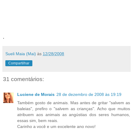
florais, e a inversão dos papéis – vida real e vida de cão.
Me perguntei... quantas garotas e garotos de nove anos, tem, na
vida real, uma vida de príncipe ou “PRINCESA” com amor e
atenção? E me lembrei que muitos, tem uma vida de cão.
Desisti de dormir. Princesa me fez escrever e pensar, apesar de
cansada. Princesa é mesmo gente!
.
Sueli Maia (Mai)
às
12/28/2008
Compartilhar
31 comentários:
Luciene de Morais
28 de dezembro de 2008 às 19:19
Também gosto de animais. Mas antes de gritar "salvem as
baleias", prefiro o "salvem as crianças". Acho que muitos
atribuem aos animais as angústias dos seres humanos,
essas sim, bem reais.
Carinho a você e um excelente ano novo!