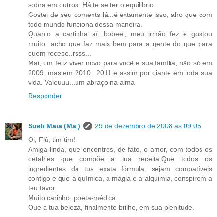
sobra em outros. Há te se ter o equilibrio...
Gostei de seu coments lá...é extamente isso, aho que com
todo mundo funciona dessa maneira.
Quanto a cartinha aí, bobeei, meu irmão fez e gostou
muito...acho que faz mais bem para a gente do que para
quem recebe..rsss...
Mai, um feliz viver novo para você e sua família, não só em
2009, mas em 2010...2011 e assim por diante em toda sua
vida. Valeuuu...um abraço na alma
Responder
Sueli Maia (Mai)
29 de dezembro de 2008 às 09:05
Oi, Flá, tim-tim!
Amiga-linda, que encontres, de fato, o amor, com todos os
detalhes que compõe a tua receita.Que todos os
ingredientes da tua exata fórmula, sejam compatíveis
contigo e que a química, a magia e a alquimia, conspirem a
teu favor.
Muito carinho, poeta-médica.
Que a tua beleza, finalmente brilhe, em sua plenitude.