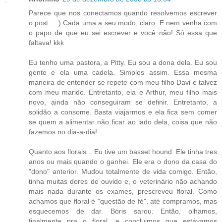
Parece que nos conectamos quando resolvemos escrever
o post... :) Cada uma a seu modo, claro. E nem venha com
o papo de que eu sei escrever e você não! Só essa que
faltava! kkk
Eu tenho uma pastora, a Pitty. Eu sou a dona dela. Eu sou
gente e ela uma cadela. Simples assim. Essa mesma
maneira de entender se repete com meu filho Davi e talvez
com meu marido. Entretanto, ela e Arthur, meu filho mais
novo, ainda não conseguiram se definir. Entretanto, a
solidão a consome. Basta viajarmos e ela fica sem comer
se quem a alimentar não ficar ao lado dela, coisa que não
fazemos no dia-a-dia!
Quanto aos florais... Eu tive um basset hound. Ele tinha tres
anos ou mais quando o ganhei. Ele era o dono da casa do
"dono" anterior. Mudou totalmente de vida comigo. Então,
tinha muitas dores de ouvido e, o veterinário não achando
mais nada durante os exames, prescreveu floral. Como
achamos que floral é "questão de fé", até compramos, mas
esquecemos de dar. Bóris sarou. Então, olhamos,
finalmente pra o floral, e concluimos que estávamos