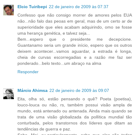
Elcio Tuiribepi
22 de janeiro de 2009 às 07:37
Confesso que não consigo morrer de amores pelos EUA
não...não falo das peoas em geral, mas de um certo ar de
superioridade que eles acabam adquirindo, omo se fosse
uma herança genética, e talvez seja...
Bem...espero que o presidente me decepcione.
Guantanamo seria um grande início, espero que os outros
deixem acontecer...vamos aguardar, a estrada é longa,
cheia de curvas escorregadias e a razão me faz ser
ponderado...belo texto...um abraço na alma
Responder
Márcio Ahimsa
22 de janeiro de 2009 às 09:07
Eita, olha só, estão pensando o quê? Poeta (poetisa),
louco-louca ou não, rs, também possui visão ampla de
mundo, está antenado ou antenada. Ainda mais quando se
trata de uma visão globalizada da pollítica mundial tão
conturbada, pelos transtornos dos líderes que ditam as
tendências de guerra e paz.