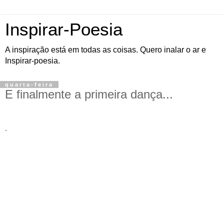
Inspirar-Poesia
A inspiração está em todas as coisas. Quero inalar o ar e
Inspirar-poesia.
quarta-feira
E finalmente a primeira dança...
.
A razão me serve muito nas horas em que é preciso fincar os pés no
chão. E se há projetos que se defende em batalhas suadas e
sangradas até que a vitória, se possa alcançar, existem os loucos que
crêem nas facilidades da sorte, aproveitam e abusam até o dia do
juízo final. Mil vezes se esquivam de levar uma sapatada até que
num dia ‘D’ qualquer, tomam um elegante pontapé no traseiro e o
mundo inteiro fica negro e feliz. A recessão também é negra e está
ai. E se a culpa é ou não dos desatinos de um imperador louco,
teremos que administrá-la com estratégia e pés no chão. A noite