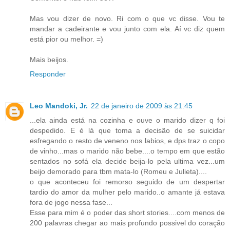
Mas vou dizer de novo. Ri com o que vc disse. Vou te
mandar a cadeirante e vou junto com ela. Aí vc diz quem
está pior ou melhor. =)
Mais beijos.
Responder
Leo Mandoki, Jr.
22 de janeiro de 2009 às 21:45
...ela ainda está na cozinha e ouve o marido dizer q foi
despedido. E é lá que toma a decisão de se suicidar
esfregando o resto de veneno nos labios, e dps traz o copo
de vinho...mas o marido não bebe....o tempo em que estão
sentados no sofá ela decide beija-lo pela ultima vez...um
beijo demorado para tbm mata-lo (Romeu e Julieta)....
o que aconteceu foi remorso seguido de um despertar
tardio do amor da mulher pelo marido..o amante já estava
fora de jogo nessa fase...
Esse para mim é o poder das short stories....com menos de
200 palavras chegar ao mais profundo possivel do coração