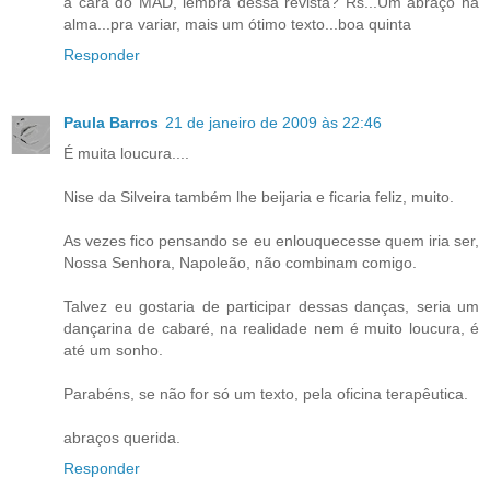
a cara do MAD, lembra dessa revista? Rs...Um abraço na
alma...pra variar, mais um ótimo texto...boa quinta
Responder
Paula Barros
21 de janeiro de 2009 às 22:46
É muita loucura....
Nise da Silveira também lhe beijaria e ficaria feliz, muito.
As vezes fico pensando se eu enlouquecesse quem iria ser,
Nossa Senhora, Napoleão, não combinam comigo.
Talvez eu gostaria de participar dessas danças, seria um
dançarina de cabaré, na realidade nem é muito loucura, é
até um sonho.
Parabéns, se não for só um texto, pela oficina terapêutica.
abraços querida.
Responder