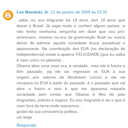
Leo Mandoki, Jr.
21 de janeiro de 2009 às 23:32
..sabe...eu sou imigrante há 18 anos...tem 18 anos que
deixei o Brasil. Já viajei muito e conheci algusn países...e
não tenho nenhuma vergonha em dizer que sou pró-
americano...mesmo na era da governação Bush eu nunca
deixei de admirar aquela sociedade louca, paradoxal e
apaixonante. Na cosntituição dos EUA (na declaração de
independencia) existe a apalvra FELICIDADE (que eu saiba
é caso unico no planeta)...
Obama abre uma nova era..é verdade...mas ele é futura e
tbm passado, pq ele vai regressar os EUA à sua
origem...aos valores de Abrahaam Lincon...e ele vai
recupera os EUA a partir do passado..é o passado que vai
abrir o futuro...e isso é que me apaixona naquela
sociedade...sem contar que Obama é filho de pais
imigrantes, pobres e negros. Eu sou imigrante e sei o que é
viver fora da terra onde nascemos...
gostei da sua consciencia politica...
um beijo
Responder