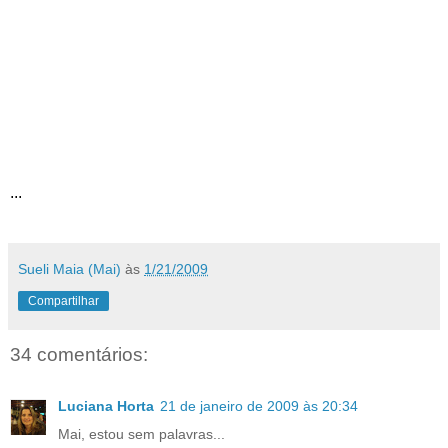
20.01.2009. A música que a Michelli escolheu, foi prá matar. Liguei
o som e um feliz mundo ali, parou. Teve até gente que chorou
quando os dois, começaram a dançar. Qual foi a música? Foi ‘At
Last’. E o Lúcio que se acha, achando que é o Elton John me deu
uma música em um papel e disse: - esta é sua, é a sua música. Eu
escrevi para você This is Your Song... A Izabel ficou chorando e eu
sorrindo, olhei e disse : Izabel, não fique triste. Pode sorrir, cantar e
até dançar Guantanamera, porque a tortura em Guantanamo,
acabou...
...
Sueli Maia (Mai)
às
1/21/2009
Compartilhar
34 comentários:
Luciana Horta
21 de janeiro de 2009 às 20:34
Mai, estou sem palavras...