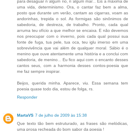
para desaguar n`algum rio, n`algum mar... Eis a máxima de
uma vida, determinismo. Ora, o cantar faz bem a alma,
posto que durante um verão, cantam as cigarras, voam as
andorinhas, trepida o sol. As formigas são sinônimos de
sabedoria, de destreza, de trabalho. Pronto, cada qual
arruma teu ofício a que melhor se encaixa. E não devemos
nos preocupar com o inverno, pois cada qual possui sua
fonte de fuga, tua pele, tua oca, teu iglu imerso em uma
sobrevivência que vai além de qualquer moral. Sábio é o
menino que ouve atentamente uma história e a conclui com
sabedoria, de menino... Eu fico aqui com o encanto desses
cantos seus, com a harmonia desses contos-poesia que
me faz sempre inspirar.
Beijos, querida minha. Aparece, viu. Essa semana tem
poesia quase todo dia, estou de folga, rs.
Responder
MartaVS
7 de julho de 2009 às 15:38
Que texto tão bem estruturado, as frases são melódicas,
uma prosa recheada do bom sabor da poesia !