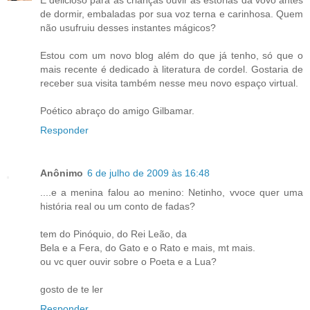
É delicioso para as crianças ouvir as estórias da vovó antes
de dormir, embaladas por sua voz terna e carinhosa. Quem
não usufruiu desses instantes mágicos?
Estou com um novo blog além do que já tenho, só que o
mais recente é dedicado à literatura de cordel. Gostaria de
receber sua visita também nesse meu novo espaço virtual.
Poético abraço do amigo Gilbamar.
Responder
Anônimo
6 de julho de 2009 às 16:48
....e a menina falou ao menino: Netinho, vvoce quer uma
história real ou um conto de fadas?
tem do Pinóquio, do Rei Leão, da
Bela e a Fera, do Gato e o Rato e mais, mt mais.
ou vc quer ouvir sobre o Poeta e a Lua?
gosto de te ler
Responder