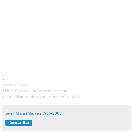
outra estação, pequenas cigarras subiriam às árvores e no instinto de
cantar intensamente sons em si, arrebentariam em seus verões. E
contou ao menino canções de formigas poupadoras e avisou que é
preciso cuidar porque formigas que trabalhem sem descanso,
podem um dia invejar a alegre cantilena das cigarras e que
opostamente, cigarras preguiçosas indiferentes ao labor das
formigas, poderiam sentir fome e, sem saber como buscar seu
alimento, morreriam famintas. Falou sobre as coisas, cigarras,
formigas e homens porque aquele rito fabuloso era condição da
criança dormir. Mas após o sisisi... das cigarras e no sesese... das
crianças, o menino falou à menina: - Vó, conta outra história? -
Lembrando de tudo sorriu e fechou seus ávidos olhos, também.
.
Aquarela: Poesia
Música: Cigarra Milton Nascimento e Simone
e Marisa Monte em diariamente, vilarejo, velha infância
Sueli Maia (Mai)
às
7/06/2009
Compartilhar