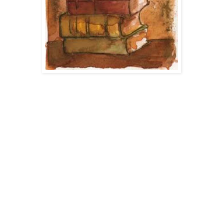
Pautas com linhas iguais e, deitadas as notas - em linhas gerais -
melodias e estórias se cantam, como contos e fábulas se cantam e
contam, no quarto de tempo que, em qualquer idade, o Homem é
criança. E em memória das boas memórias da infância, os dois
estavam no quarto. Ela a repetir as canções dos pijamas de outrora,
contava ao menino de ávidos olhos, as havidas estórias e as
histórias de cigarras e formigas, nascer e morrer, trabalhar e cantar,
cantar e contar enquanto eles, os dois, divertiam-se olhando e
contando, cigarras e formigas que os pontos do abajour formavam
no teto. Ela contou a fábula do ócio e do trabalho cantando histórias
da vida e o prelúdio das formigas desses dias. Falou das crianças
que trabalham e das cigarras tardias que, para viver, ainda ensaiam
seu cantar. Contou da natureza com ninfas a hibernar sob a terra dos
Homens e falou dos invernais corações dos homens e dos corações
dos cantores a cantar seus amores. E cantou que em sol de uma