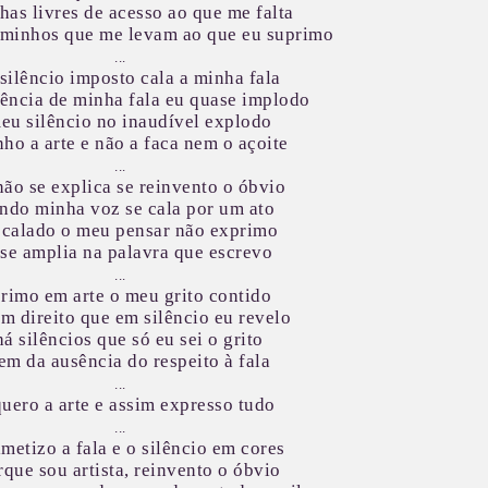
lhas livres de acesso ao que me falta
aminhos que me levam ao que eu suprimo
...
 silêncio imposto cala a minha fala
ência de minha fala eu quase implodo
eu silêncio no inaudível explodo
nho a arte e não a faca nem o açoite
...
ão se explica se reinvento o óbvio
ndo minha voz se cala por um ato
 calado o meu pensar não exprimo
 se amplia na palavra que escrevo
...
rimo em arte o meu grito contido
m direito que em silêncio eu revelo
há silêncios que só eu sei o grito
em da ausência do respeito à fala
...
uero a arte e assim expresso tudo
...
metizo a fala e o silêncio em cores
rque sou artista, reinvento o óbvio