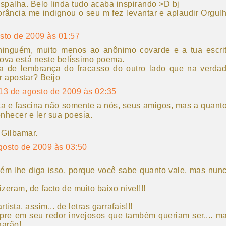
espalha. Belo linda tudo acaba inspirando >D bj
orância me indignou o seu m fez levantar e aplaudir Orgul
sto de 2009 às 01:57
inguém, muito menos ao anônimo covarde e a tua escri
ova está neste belíssimo poema.
ia de lembrança do fracasso do outro lado que na verda
r apostar? Beijo
13 de agosto de 2009 às 02:35
ta e fascina não somente a nós, seus amigos, mas a quant
nhecer e ler sua poesia.
 Gilbamar.
gosto de 2009 às 03:50
ém lhe diga isso, porque você sabe quanto vale, mas nun
fizeram, de facto de muito baixo nivel!!!
tista, assim... de letras garrafais!!!
e em seu redor invejosos que também queriam ser.... m
rão!...