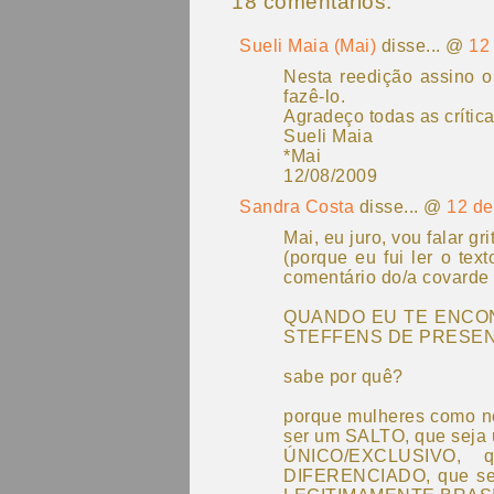
18 comentários:
Sueli Maia (Mai)
disse... @
12
Nesta reedição assino o
fazê-lo.
Agradeço todas as crític
Sueli Maia
*Mai
12/08/2009
Sandra Costa
disse... @
12 de
Mai, eu juro, vou falar gr
(porque eu fui ler o tex
comentário do/a covarde 
QUANDO EU TE ENCON
STEFFENS DE PRESEN
sabe por quê?
porque mulheres como n
ser um SALTO, que seja
ÚNICO/EXCLUSIVO, 
DIFERENCIADO, que sej