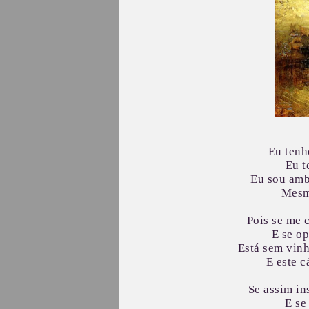
Eu tenh
Eu t
Eu sou amb
Mesm
Pois se me 
E se o
Está sem vinh
E este c
Se assim in
E se