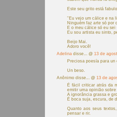
Este seu grito está fabul
"Eu vejo um cálice e na 
Ninguém faz arte só por 
E o meu cálice só eu sei
Eu sou artista eu sinto, 
Beijo Mai.
Adoro você!
Adelina
disse... @
13 de agos
Preciosa poesía para un 
Un beso.
Anônimo disse... @
13 de ago
É fácil criticar atrás d
emitir uma opinião sobre 
A ignorância grassa e gr
É boca suja, escura, de 
Quanto aos seus textos,
pensar e rir.