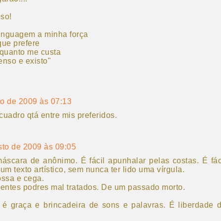
oso!
linguagem a minha força
que prefere
 quanto me custa
penso e existo"
to de 2009 às 07:13
cuadro qtá entre mis preferidos.
sto de 2009 às 09:05
a máscara de anônimo. É fácil apunhalar pelas costas. É fác
um texto artístico, sem nunca ter lido uma vírgula.
ossa e cega.
dentes podres mal tratados. De um passado morto.
 é graça e brincadeira de sons e palavras. É liberdade 