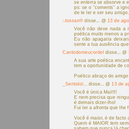
se enterra se absorve e 
ps: se o "coments" a ign
de te ler e ser seu amigo.
:.tossan®
disse... @
13 de ago
Você não deve nada a n
poética muito menos a pr
Eu não apagaria deixar
sente a tua ausência que
Cantodomeucordel
disse... @
A sua arte poética encan
tem a oportunidade de co
Poético abraço do amigo
_Sentido!...
disse... @
13 de a
Você é única Mai!!!!
E nem precisa que ningu
é demais dizer-lho!
Fui ler a afronta que lhe 
Você é maior, é de facto ar
Quem é MAIOR tem sempr
sabem que nunca lá chega