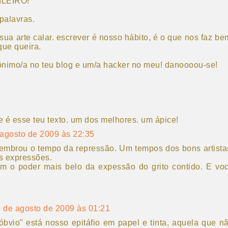
LEIRO!
palavras.
sua arte calar. escrever é nosso hábito, é o que nos faz be
que queira.
nônimo/a no teu blog e um/a hacker no meu! danoooou-se!
rte é esse teu texto. um dos melhores. um ápice!
 agosto de 2009 às 22:35
embrou o tempo da repressão. Um tempos dos bons artista
s expressões.
m o poder mais belo da expessão do grito contido. E vo
.
 de agosto de 2009 às 01:21
o óbvio" está nosso epitáfio em papel e tinta, aquela que n