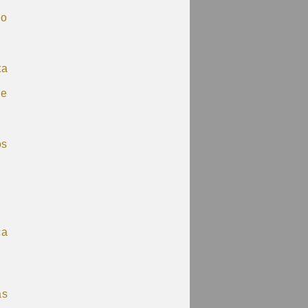
ho
ta
de
os
ca
as