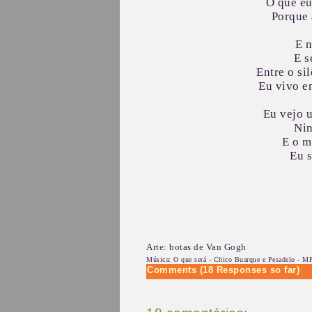
O que eu
Porque 
E n
E s
Entre o si
Eu vivo e
Eu vejo 
Nin
E o m
Eu s
Arte: botas de Van Gogh
Música: O que será - Chico Buarque e Pesadelo - 
Comments (18 Responses so far)