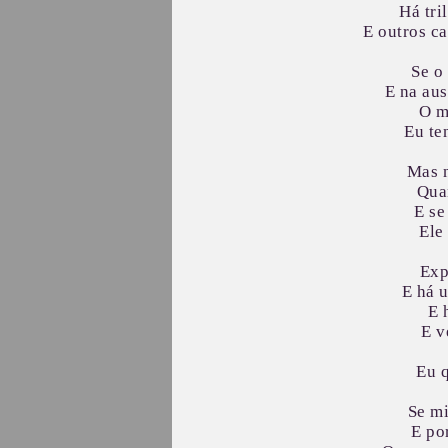
Há tri
E outros c
Se o
E na aus
O m
Eu te
Mas n
Qua
E se
Ele
Exp
E há u
E 
E v
Eu q
Se mi
E po