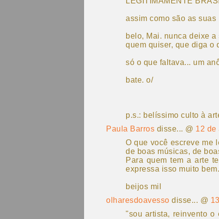
LEGITIMAMENTE BRASI
assim como são as suas 
belo, Mai. nunca deixe a 
quem quiser, que diga o 
só o que faltava... um a
bate. o/
p.s.: belíssimo culto à a
Paula Barros
disse... @
12 de
O que você escreve me l
de boas músicas, de boa
Para quem tem a arte te
expressa isso muito bem
beijos mil
olharesdoavesso
disse... @
13
"sou artista, reinvento 