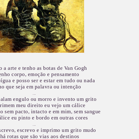
o a arte e tenho as botas de Van Gogh
enho corpo, emoção e pensamento
ígua e posso ser e estar em tudo ou nada
o que seja em palavra ou intenção
...
calam engulo ou morro e invento um grito
primem meu direito eu vejo um cálice
o sem pacto, intacto e em mim, sem sangue
álice eu pinto e bordo em outras cores
...
screvo, escrevo e imprimo um grito mudo
 há rotas que são vias aos destinos