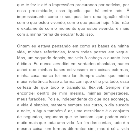
que te fez ir até o Impressões procurando por notícias, por
essa proximidade, essa ligação que há entre nós. É
impressionante como o seu post tem uma ligação nítida
com o que estou vivendo, com o que postei hoje. Não, não
é exatamente com o momento que estou vivendo, é mais
com a minha forma de encarar tudo isso.
Ontem eu estava pensando em como as bases da minha
vida, minhas referências, foram todas postas em xeque.
Mas, um segundo depois, me veio à cabeça o quanto isso
é idiota. Eu nunca acreditei em verdades absolutas, nunca
achei que minhas bases estivessem em coisas externas,
minha casa nunca foi meu lar. Sempre achei que minha
maior referência fosse a forma com que olho pra tudo, essa
certeza de que tudo é transitório, flexível. Sempre me
encontrei dentro de mim mesma, minhas tempestades,
meus furacões. Pois é, independente do que nos aconteça,
a vida é simples, mantem sempre seu curso, o dia sucede
a noite, a água também é ar, uma eternidade é o conjunto
de segundos, segundos que se bastam, que podem valer
muito mais que toda uma vida. No fim das contas, tudo é a
mesma coisa, em formas diferentes sim, mas é só a vida