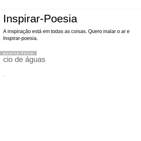
Inspirar-Poesia
A inspiração está em todas as coisas. Quero inalar o ar e
Inspirar-poesia.
quarta-feira
cio de águas
.
Cio de águas e em ar respirável há luz e novas manhãs. E
uma nova luz amanheceu eternidade, na eternidade que se
dá em cada dia ou em apenas um segundo quando se vive
este segundo, como se fora uma vida inteira. Manhãs
respiráveis com nascentes preservadas e nós estamos e
somos, água e ar, todo ar que se possa respirar ou água a
escorrer e livremente escoar. E se por vezes fomos noites
nas águas caídas das chuvas, um novo dia amanheceu.
Então renascidos em nascentes, sussurramos manhãs com
desejos eternos de água e ar, prá beber, respirar e,