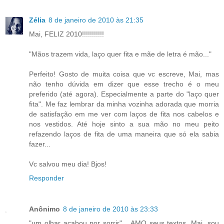
Zélia
8 de janeiro de 2010 às 21:35
Mai, FELIZ 2010!!!!!!!!!!!
"Mãos trazem vida, laço quer fita e mãe de letra é mão..."
Perfeito! Gosto de muita coisa que vc escreve, Mai, mas
não tenho dúvida em dizer que esse trecho é o meu
preferido (até agora). Especialmente a parte do "laço quer
fita". Me faz lembrar da minha vozinha adorada que morria
de satisfação em me ver com laços de fita nos cabelos e
nos vestidos. Até hoje sinto a sua mão no meu peito
refazendo laços de fita de uma maneira que só ela sabia
fazer...
Vc salvou meu dia! Bjos!
Responder
Anônimo
8 de janeiro de 2010 às 23:33
"um olhar acabou por sorrir"... AMO seus textos, Mai, sou