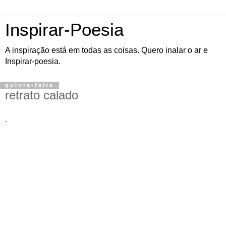
Inspirar-Poesia
A inspiração está em todas as coisas. Quero inalar o ar e
Inspirar-poesia.
quinta-feira
retrato calado
.
Se do acaso chuva fêmea fez ocaso, macho é o crepúsculo de uma
dor. Há os que não seguem com a vida há os que ficam e não mais
sentem e há os que vão e são eternos. Mas mesmo assim a vida
segue porque certeza é que o sol sempre virá. Porém do verbo uma
poesia espreguiçou, um sol em noite deu a luz e um olhar acabou
por sorrir. Mãos trazem vida, laço quer fita e mãe de letra é mão e
do lácio da flor derradeira escrevo e retrato feição. E tez de verso é
voz de uma aurora delicada e o colosso de um parto é o colostro
que boca em seio a sugar faz poesia e leite dá vida e é linda! Tão