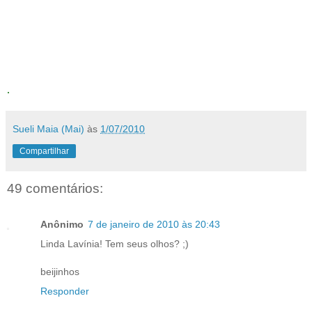
linda é Lavínia! E portanto eu canto este dia ou por tanto eu apenas
gaguejo poesia e goteja um sorriso que se abriu com a luz que neste
dia acendeu. E tudo freme e unto-me em fio de azeite e a chama
flamba e deixa aroma e o sabor desta língua que - bruta, escrevo em
retrato calado.
.
Sueli Maia (Mai)
às
1/07/2010
Compartilhar
49 comentários:
Anônimo
7 de janeiro de 2010 às 20:43
Linda Lavínia! Tem seus olhos? ;)
beijinhos
Responder